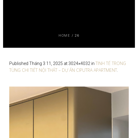
HOME
/
26
TINH TẾ TRONG
Published
Tháng 3 11, 2025
at 3024×4032 in
TỪNG CHI TIẾT NỘI THẤT – DỰ ÁN CIPUTRA APARTMENT
.