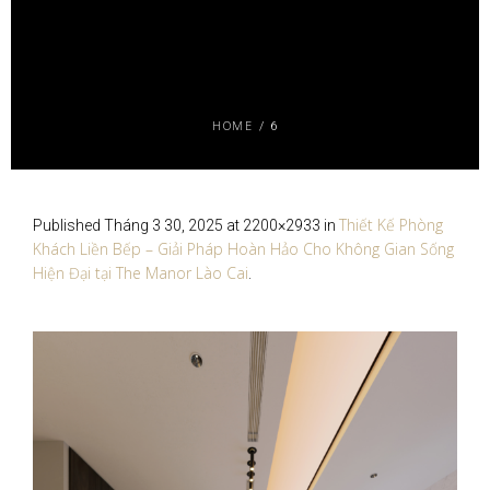
HOME
/
6
Thiết Kế Phòng
Published
Tháng 3 30, 2025
at 2200×2933 in
Khách Liền Bếp – Giải Pháp Hoàn Hảo Cho Không Gian Sống
Hiện Đại tại The Manor Lào Cai
.