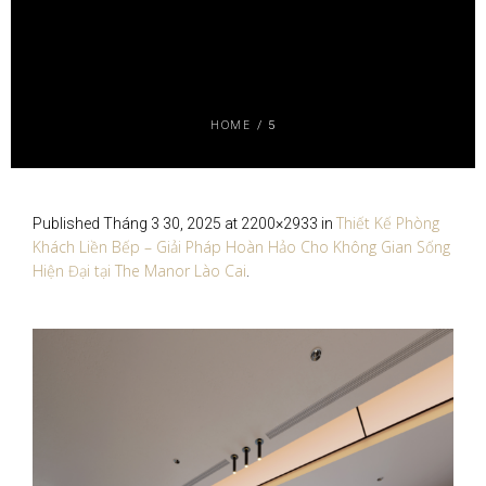
HOME
/
5
Thiết Kế Phòng
Published
Tháng 3 30, 2025
at 2200×2933 in
Khách Liền Bếp – Giải Pháp Hoàn Hảo Cho Không Gian Sống
Hiện Đại tại The Manor Lào Cai
.