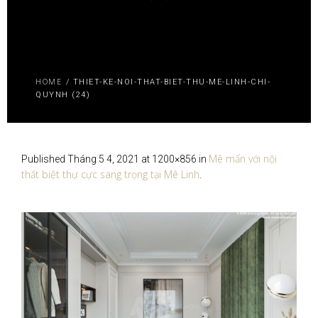
HOME
/
THIET-KE-NOI-THAT-BIET-THU-ME-LINH-CHI-
QUYNH (24)
Mê mẩn với nội
Published
Tháng 5 4, 2021
at 1200×856 in
thất biệt thự cực sang trọng tại Mê Linh
.