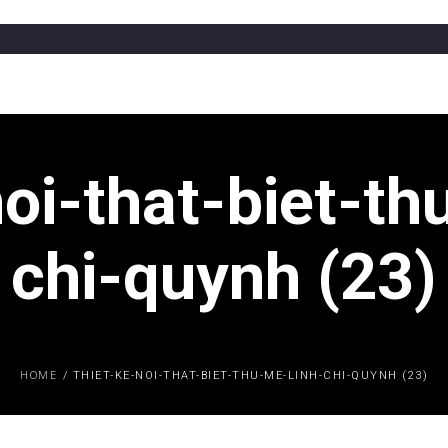
noi-that-biet-th
chi-quynh (23)
HOME
/
THIET-KE-NOI-THAT-BIET-THU-ME-LINH-CHI-QUYNH (23)