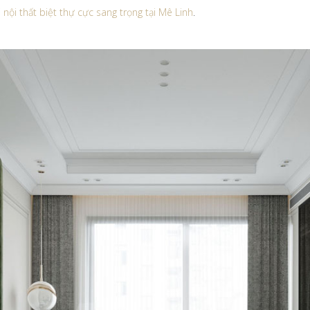
nội thất biệt thự cực sang trọng tại Mê Linh
.