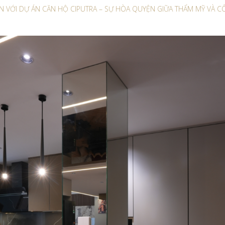
 VỚI DỰ ÁN CĂN HỘ CIPUTRA – SỰ HÒA QUYỆN GIỮA THẨM MỸ VÀ 