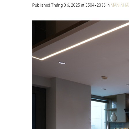
MÃN NHÃN
Published
Tháng 3 6, 2025
at 3504×2336 in