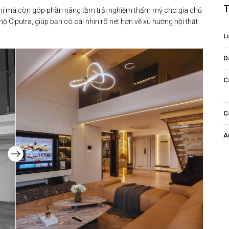
T
n nghi mà còn góp phần nâng tầm trải nghiệm thẩm mỹ cho gia chủ
hộ Ciputra, giúp bạn có cái nhìn rõ nét hơn về xu hướng nội thất
Li
D
C
C
A