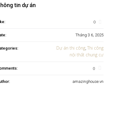
hông tin dự án
0
ke:
ate:
Tháng 3 6, 2025
Dự án thi công
Thi công
ategories:
,
nội thất chung cư
0
omments:
uthor:
amazinghouse.vn