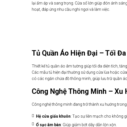
lại ấm áp và sang trọng. Cửa sổ lớn giúp đón ánh sáng 
hoạt, đáp ứng nhu cầu nghi ngơi và làm việc.
Tủ Quần Áo Hiện Đại – Tối Đa
Thiết kế tủ quần áo âm tường giúp tối đa diện tích, tă
Các mẫu tủ hiện đại thường sử dụng cửa lùa hoặc cửa 
có các ngăn chứa đồ thông minh, giúp lưu trữ quần áo
Công Nghệ Thông Minh – Xu H
Công nghệ thông minh đang trở thành xu hướng trong thi
Hệ cửa giấu khuôn
: Tạo sự liền mạch cho không g
Ổ sạc âm bàn
: Giúp giảm bớt dây dẫn lộn xộn.