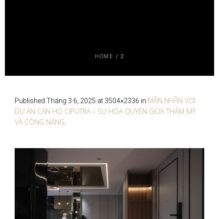
HOME
/
2
MÃN NHÃN VỚI
Published
Tháng 3 6, 2025
at 3504×2336 in
DỰ ÁN CĂN HỘ CIPUTRA – SỰ HÒA QUYỆN GIỮA THẨM MỸ
VÀ CÔNG NĂNG
.