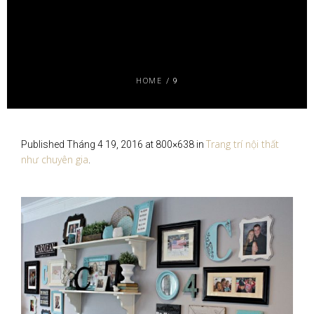
HOME
/
9
Trang trí nội thất
Published
Tháng 4 19, 2016
at 800×638 in
như chuyên gia
.