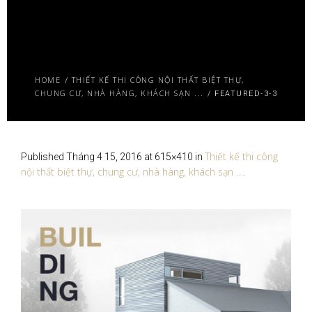
HOME
THIẾT KẾ THI CÔNG NỘI THẤT BIỆT THỰ,
/
CHUNG CƯ, NHÀ HÀNG, KHÁCH SẠN ...
/
FEATURED-3-3
Thiết kế thi công
Published
Tháng 4 15, 2016
at 615×410 in
nội thất biệt thự, chung cư, nhà hàng, khách sạn …
.