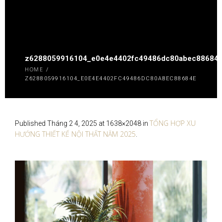
z6288059916104_e0e4e4402fc49486dc80abec88684e
HOME
/
Z6288059916104_E0E4E4402FC49486DC80ABEC88684EDF
TỔNG HỢP XU
Published
Tháng 2 4, 2025
at 1638×2048 in
HƯỚNG THIẾT KẾ NỘI THẤT NĂM 2025
.