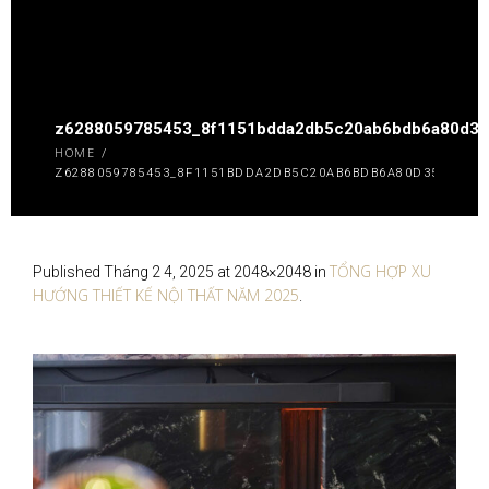
z6288059785453_8f1151bdda2db5c20ab6bdb6a80d3
HOME
/
Z6288059785453_8F1151BDDA2DB5C20AB6BDB6A80D3562
TỔNG HỢP XU
Published
Tháng 2 4, 2025
at 2048×2048 in
HƯỚNG THIẾT KẾ NỘI THẤT NĂM 2025
.