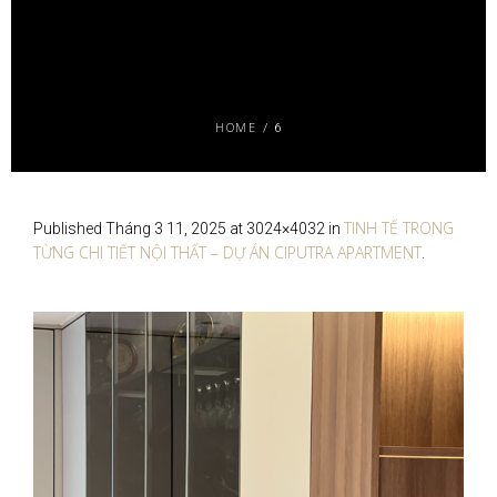
HOME
/
6
TINH TẾ TRONG
Published
Tháng 3 11, 2025
at 3024×4032 in
TỪNG CHI TIẾT NỘI THẤT – DỰ ÁN CIPUTRA APARTMENT
.