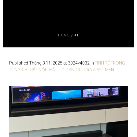
HOME
/
41
TINH TẾ TRONG
Published
Tháng 3 11, 2025
at 3024×4032 in
TỪNG CHI TIẾT NỘI THẤT – DỰ ÁN CIPUTRA APARTMENT
.