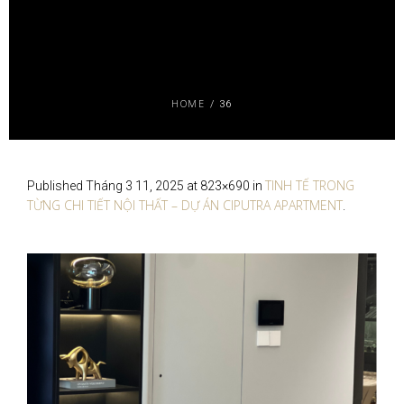
HOME
/
36
TINH TẾ TRONG
Published
Tháng 3 11, 2025
at 823×690 in
TỪNG CHI TIẾT NỘI THẤT – DỰ ÁN CIPUTRA APARTMENT
.