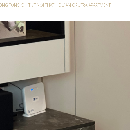
RONG TỪNG CHI TIẾT NỘI THẤT – DỰ ÁN CIPUTRA APARTMENT
.