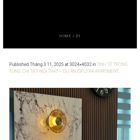
HOME
/
21
TINH TẾ TRONG
Published
Tháng 3 11, 2025
at 3024×4032 in
TỪNG CHI TIẾT NỘI THẤT – DỰ ÁN CIPUTRA APARTMENT
.