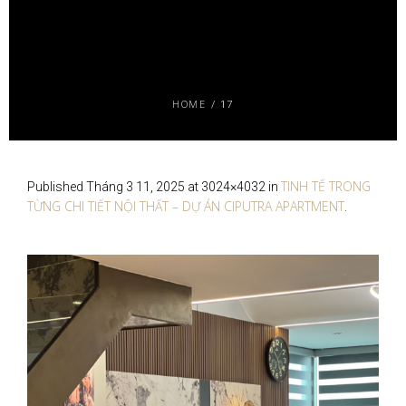
HOME
/
17
TINH TẾ TRONG
Published
Tháng 3 11, 2025
at 3024×4032 in
TỪNG CHI TIẾT NỘI THẤT – DỰ ÁN CIPUTRA APARTMENT
.