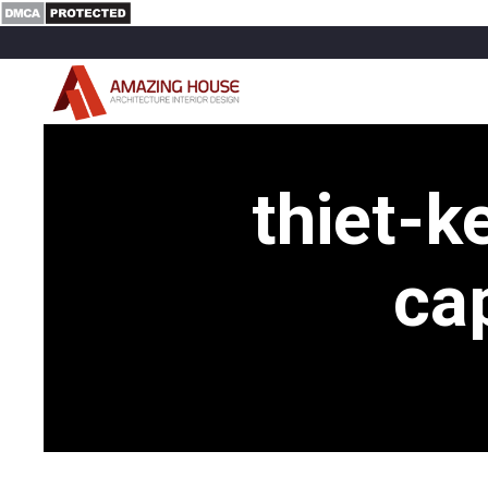
thiet-k
ca