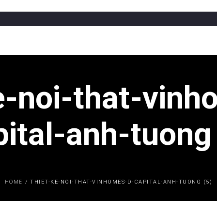
e-noi-that-vin
pital-anh-tuong 
HOME
/
THIET-KE-NOI-THAT-VINHOMES-D-CAPITAL-ANH-TUONG (5)