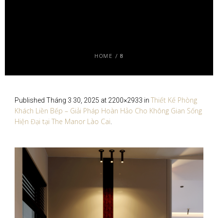
HOME
/
8
Thiết Kế Phòng
Published
Tháng 3 30, 2025
at 2200×2933 in
Khách Liền Bếp – Giải Pháp Hoàn Hảo Cho Không Gian Sống
Hiện Đại tại The Manor Lào Cai
.