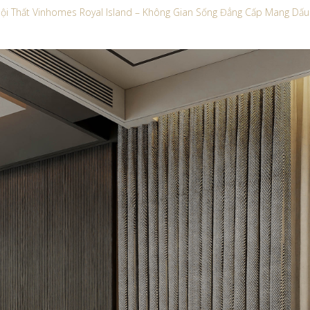
Nội Thất Vinhomes Royal Island – Không Gian Sống Đẳng Cấp Mang D