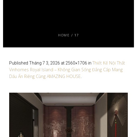
HOME
/
17
Thiết Kế Nội Thất
Published
Tháng 7 3, 2026
at 2560×1706 in
Vinhomes Royal Island – Không Gian Sống Đẳng Cấp Mang
Dấu Ấn Riêng Cùng AMAZING HOUSE
.