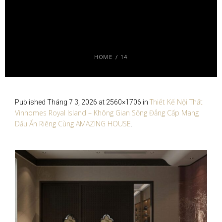
HOME
/
14
Thiết Kế Nội Thất
Published
Tháng 7 3, 2026
at 2560×1706 in
Vinhomes Royal Island – Không Gian Sống Đẳng Cấp Mang
Dấu Ấn Riêng Cùng AMAZING HOUSE
.