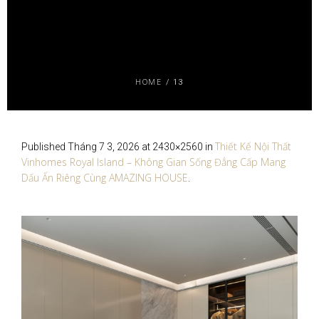
HOME
/
13
Thiết Kế Nội Thất
Published
Tháng 7 3, 2026
at 2430×2560 in
Vinhomes Royal Island – Không Gian Sống Đẳng Cấp Mang
Dấu Ấn Riêng Cùng AMAZING HOUSE
.