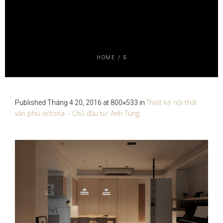
HOME
/
5
Thiết kế nội thất
Published
Tháng 4 20, 2016
at 800×533 in
văn phú victoria – Chủ đầu tư: Anh Tùng
.