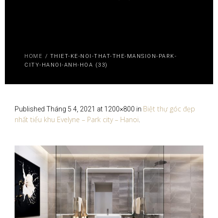
HOME
/
THIET-KE-NOI-THAT-THE-MANSION-PARK-
CITY-HANOI-ANH-HOA (33)
Biệt thự góc đẹp
Published
Tháng 5 4, 2021
at 1200×800 in
nhất tiểu khu Evelyne – Park city – Hanoi
.