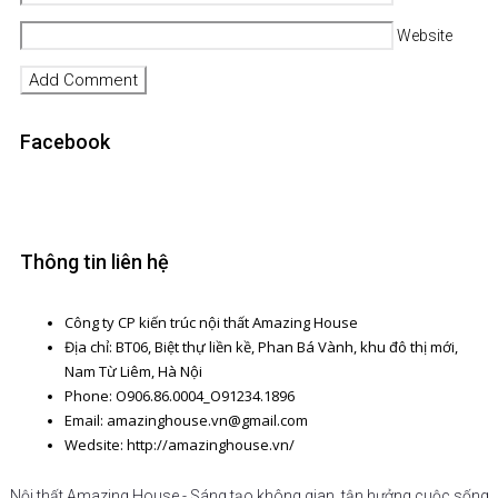
Website
Facebook
Thông tin liên hệ
Công ty CP kiến trúc nội thất Amazing House
Địa chỉ: BT06, Biệt thự liền kề, Phan Bá Vành, khu đô thị mới,
Nam Từ Liêm, Hà Nội
Phone: O906.86.0004_O91234.1896
Email: amazinghouse.vn@gmail.com
Wedsite: http://amazinghouse.vn/
Nội thất Amazing House - Sáng tạo không gian, tận hưởng cuộc sống