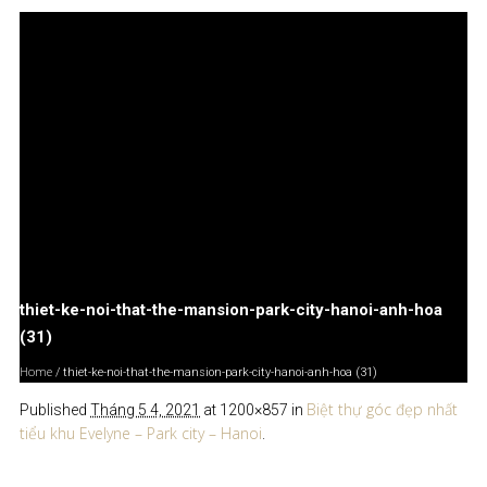
thiet-ke-noi-that-the-mansion-park-city-hanoi-anh-hoa
(31)
Home
/
thiet-ke-noi-that-the-mansion-park-city-hanoi-anh-hoa (31)
Biệt thự góc đẹp nhất
Published
Tháng 5 4, 2021
at 1200×857 in
tiểu khu Evelyne – Park city – Hanoi
.