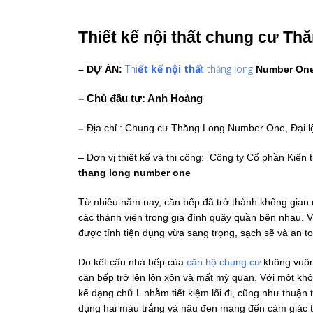
Thi
ế
t k
ế
n
ộ
i th
ấ
t
chung c
ư T
hă
Thi
ế
t k
ế
n
ộ
i th
ấ
t thăng long
– D
Ự
ÁN:
Number One
– Ch
ủ
đ
ầ
u t
ư
: Anh Hoàng
–
Địa chỉ : Chung cư Thăng Long Number One, Đại l
– Đơn vị thiết kế và thi công: Công ty Cổ phần Kiến 
thang long number one
Từ nhiều năm nay, căn bếp đã trở thành không gian q
các thành viên trong gia đình quây quần bên nhau. V
được tính tiện dụng vừa sang trọng, sạch sẽ và an toà
Do kết cấu nhà bếp của
căn hộ chung cư
không vuôn
căn bếp trở lên lộn xộn và mất mỹ quan. Với một khô
kế dạng chữ L nhằm tiết kiệm lối đi, cũng như thuận 
dụng hai màu trắng và nâu đen mang đến cảm giác t