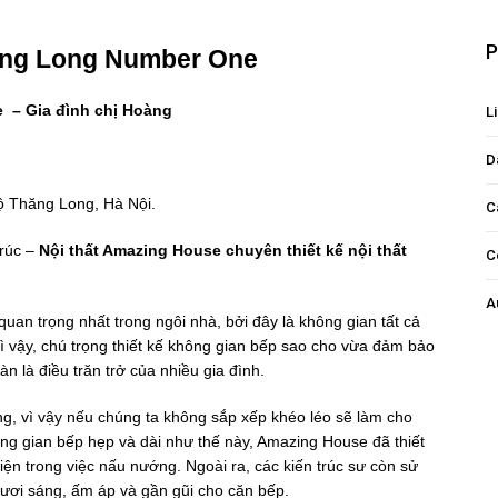
P
ng Long Number On
e
 – Gia đình ch
ị
Hoàng
Li
D
ộ Thăng Long, Hà Nội.
C
trúc –
Nội thất Amazing House chuyên thiết kế nội thất
C
A
uan trọng nhất trong ngôi nhà, bởi đây là không gian tất cả
ì vậy, chú trọng thiết kế không gian bếp sao cho vừa đảm bảo
n là điều trăn trở của nhiều gia đình.
g, vì vậy nếu chúng ta không sắp xếp khéo léo sẽ làm cho
ng gian bếp hẹp và dài như thế này, Amazing House đã thiết
tiện trong việc nấu nướng. Ngoài ra, các kiến trúc sư còn sử
ươi sáng, ấm áp và gần gũi cho căn bếp.