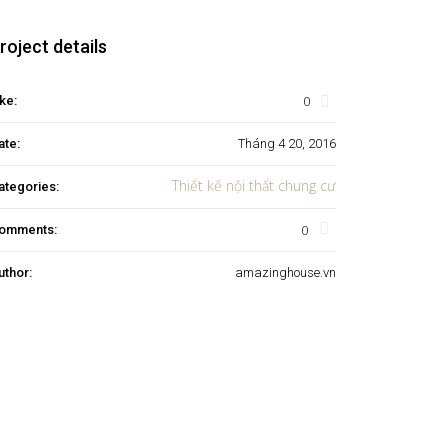
roject details
0
ke:
ate:
Tháng 4 20, 2016
Thiết kế nội thất chung cư
ategories:
0
omments:
uthor:
amazinghouse.vn