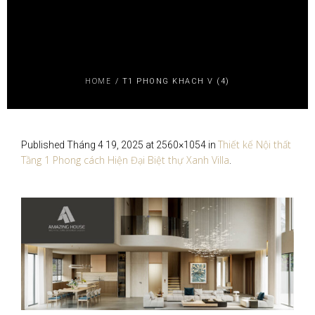
HOME
/
T1 PHONG KHACH V (4)
Thiết kế Nội thất
Published
Tháng 4 19, 2025
at 2560×1054 in
Tầng 1 Phong cách Hiện Đại Biệt thự Xanh Villa
.