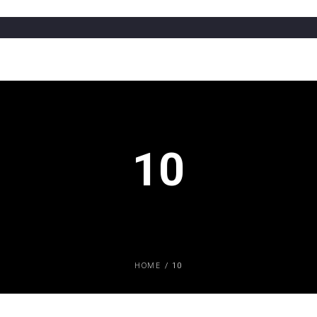
10
HOME
/
10