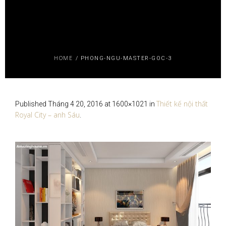
HOME
/
PHONG-NGU-MASTER-GOC-3
Thiết kế nội thất
Published
Tháng 4 20, 2016
at 1600×1021 in
Royal City – anh Sáu
.