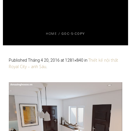
HOME
/
GOC-5-COPY
Thiết kế nội thất
Published
Tháng 4 20, 2016
at 1281×840 in
Royal City – anh Sáu
.