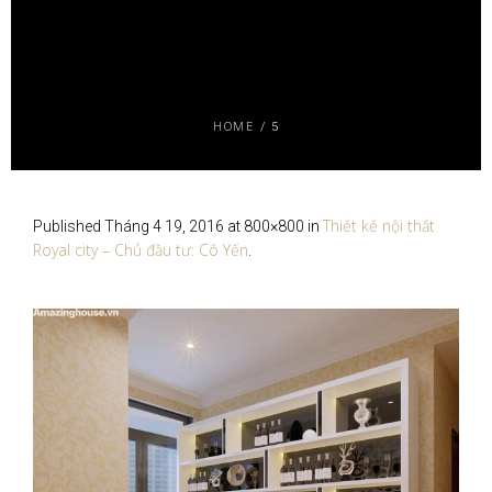
HOME
/
5
Thiết kế nội thất
Published
Tháng 4 19, 2016
at 800×800 in
Royal city – Chủ đầu tư: Cô Yến
.