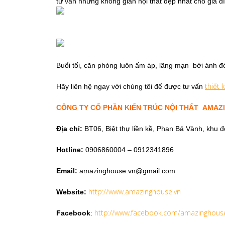
tư vấn những không gian nội thất đẹp nhất cho gia đ
Buổi tối, căn phòng luôn ấm áp, lãng mạn bởi ánh đ
thiết 
Hãy liên hệ ngay với chúng tôi để được tư vấn
CÔNG TY CỔ PHẦN KIẾN TRÚC NỘI THẤT AMAZ
Địa chỉ:
BT06, Biệt thự liền kề, Phan Bá Vành, khu 
Hotline:
0906860004 – 0912341896
Email:
amazinghouse.vn@gmail.com
http://www.amazinghouse.vn
Website:
http://www.facebook.com/amazinghous
Facebook
: