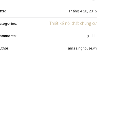
ate:
Tháng 4 20, 2016
Thiết kế nội thất chung cư
ategories:
0
omments:
uthor:
amazinghouse.vn