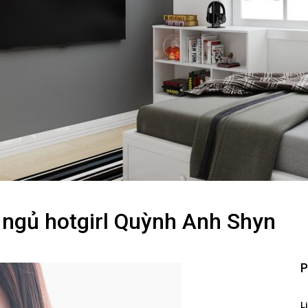
g ngủ hotgirl Quỳnh Anh Shyn
P
Li