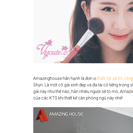
thiết kế và thi công
Amazinghouse hân hạnh là đơn vị
Shyn. Là một cô gái xinh đẹp và đa tài có tiếng trong
gái này như thế nào, hẳn nhiều người sẽ tò mò, Ama
của các KTS khi thiết kế căn phòng ngủ này nhé!