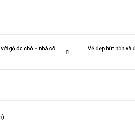
 với gỗ óc chó – nhà cô
Vẻ đẹp hút hồn và 
n)