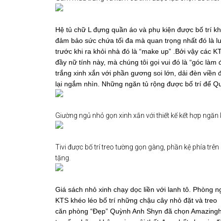
Hệ tủ chữ L đựng quần áo và phụ kiện được bố trí khé
đảm bảo sức chứa tối đa mà quan trọng nhất đó là l
trước khi ra khỏi nhà đó là “make up” .Bởi vậy các 
đầy nữ tính này, mà chúng tôi gọi vui đó là “góc là
trắng xinh xắn với phần gương soi lớn, dải đèn viền 
lại ngắm nhìn. Những ngăn tủ rộng được bố trí để Q
Giường ngủ nhỏ gọn xinh xắn với thiết kế kết hợp ngăn
Tivi được bố trí treo tường gọn gàng, phần kệ phía tr
tặng.
Giá sách nhỏ xinh chạy dọc liền với lanh tô. Phòng 
KTS khéo léo bố trí những chậu cây nhỏ đặt và tre
căn phòng “Đẹp” Quỳnh Anh Shyn đã chọn Amazingho