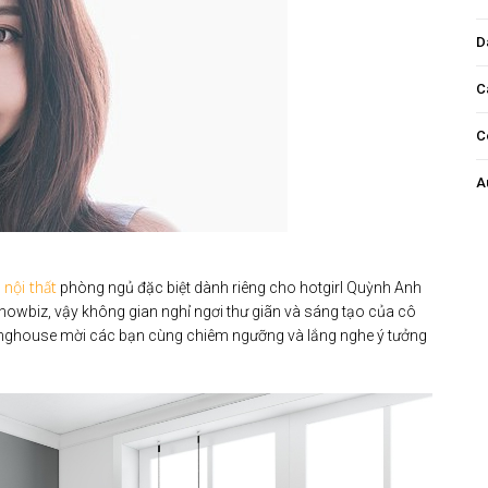
D
C
C
A
 nội thất
phòng ngủ đặc biệt dành riêng cho hotgirl Quỳnh Anh
 showbiz, vậy không gian nghỉ ngơi thư giãn và sáng tạo của cô
zinghouse mời các bạn cùng chiêm ngưỡng và lắng nghe ý tưởng