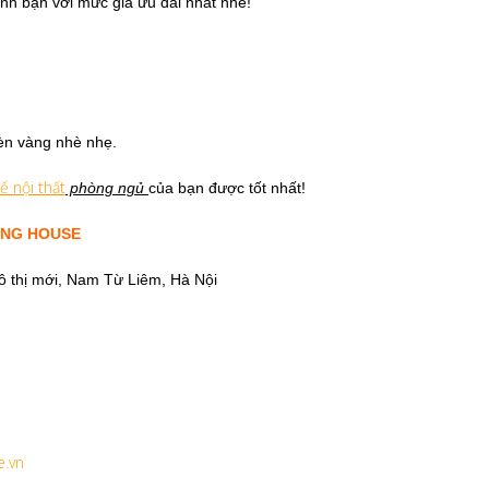
ình bạn với mức giá ưu đãi nhất nhé!
èn vàng nhè nhẹ.
kế nội thất
phòng ngủ
của bạn được tốt nhất!
ING HOUSE
đô thị mới, Nam Từ Liêm, Hà Nội
e.vn