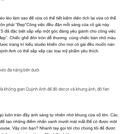
o léo làm sao để vừa có thể tiết kiệm diện tích lại vừa có thể
uôn phải “Đẹp”
Công việc đều đặn mỗi sáng của cô gái này
KTS đã đặc biệt sắp xếp một góc đáng yêu giành cho công việc
m đẹp”. Chiếc ghế đôn tròn dễ thương cùng chiếc bàn nhỏ màu
được trang trí kiểu studio khiến cho mọi cô gái đều muốn nán
uỳnh Anh có thể sắp xếp các loại mỹ phẩm yêu thích.
 kéo đa năng bên dưới.
ên là không gian Quỳnh Anh để đồ decor và khung ảnh, đồ fan
ngủ luôn tràn đầy ánh sáng tự nhiên nhờ khung cửa sổ lớn. Các
o để tạo những điểm nhấn xanh mướt mát mắt.
Để có được một
use, Vậy còn bạn? Nhanh tay gọi tới cho chúng tôi để được