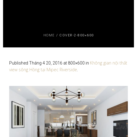
HOME
/
COVER-2-800×600
Không gian nội thất
Published
Tháng 4 20, 2016
at 800×600 in
view sông Hồng tại Mipec Riverside
.