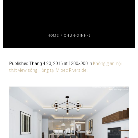
HOME
/
CHUN-DINH-3
Không gian nội
Published
Tháng 4 20, 2016
at 1200×900 in
thất view sông Hồng tại Mipec Riverside
.