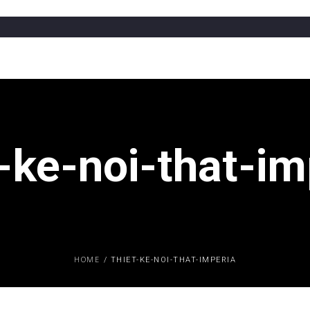
t-ke-noi-that-im
HOME
/
THIET-KE-NOI-THAT-IMPERIA