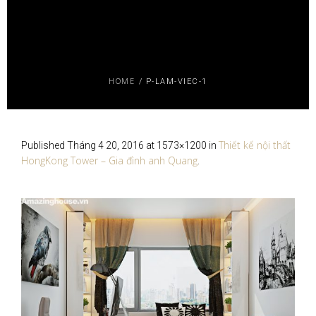
HOME
/
P-LAM-VIEC-1
Thiết kế nội thất
Published
Tháng 4 20, 2016
at 1573×1200 in
HongKong Tower – Gia đình anh Quang
.