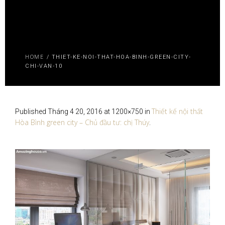
HOME
/
THIET-KE-NOI-THAT-HOA-BINH-GREEN-CITY-
CHI-VAN-10
Thiết kế nội thất
Published
Tháng 4 20, 2016
at 1200×750 in
Hòa Bình green city – Chủ đầu tư: chị Thúy
.