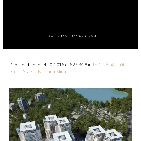
HOME
/
MAT-BANG-DU-AN
Thiết kế nội thất
Published
Tháng 4 20, 2016
at 627×628 in
Green Stars – Nhà anh Minh
.