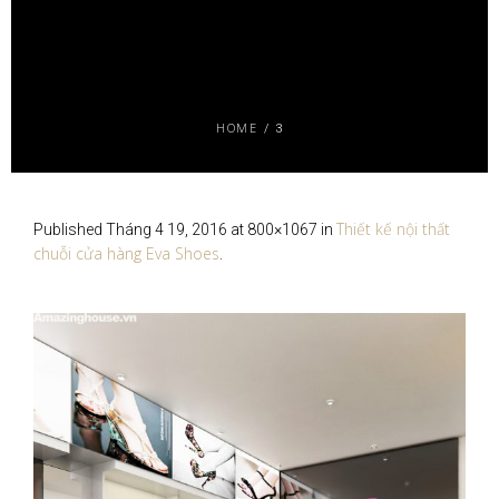
HOME
/
3
Thiết kế nội thất
Published
Tháng 4 19, 2016
at 800×1067 in
chuỗi cửa hàng Eva Shoes
.