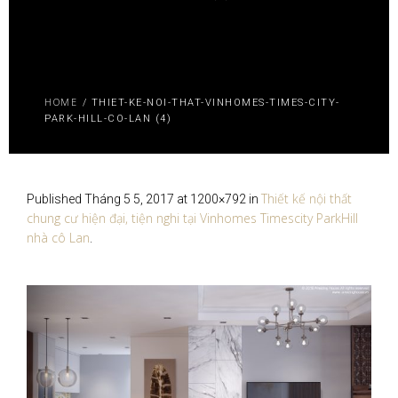
HOME
/
THIET-KE-NOI-THAT-VINHOMES-TIMES-CITY-
PARK-HILL-CO-LAN (4)
Thiết kế nội thất
Published
Tháng 5 5, 2017
at 1200×792 in
chung cư hiện đại, tiện nghi tại Vinhomes Timescity ParkHill
nhà cô Lan
.