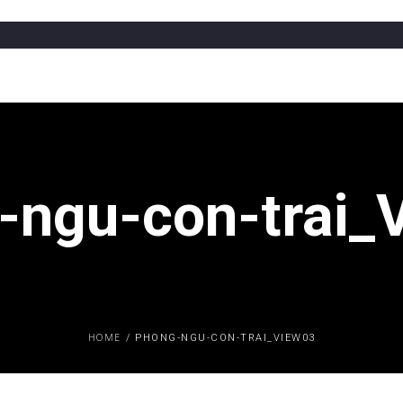
-ngu-con-trai_
HOME
/
PHONG-NGU-CON-TRAI_VIEW03