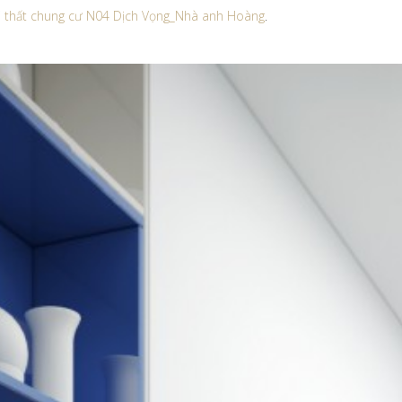
ội thất chung cư N04 Dịch Vọng_Nhà anh Hoàng
.