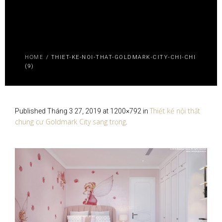
HOME
/
THIET-KE-NOI-THAT-GOLDMARK-CITY-CHI-CHI
(9)
Thiết kế nội thất
Published
Tháng 3 27, 2019
at 1200×792 in
chung cư Goldmark City sang trọng
.