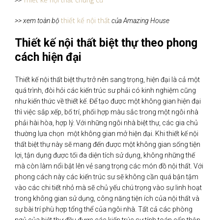
>>
thiết kế nội thất
>> xem toàn bộ
của Amazing House
Thiết kế nội thất biệt thự theo phong
cách hiện đại
Thiết kế nội thất biệt thự trở nên sang trọng, hiện đại là cả một
quá trình, đòi hỏi các kiến trúc sư phải có kinh nghiệm cũng
như kiến thức về thiết kế. Để tạo được một không gian hiện đại
thì việc sắp xếp, bố trí, phối hợp màu sắc trong một ngôi nhà
phải hài hòa, hợp lý. Với những ngôi nhà biệt thự, các gia chủ
thường lựa chọn một không gian mở hiện đại. Khi thiết kế nội
thất biệt thự này sẽ mang đến được một không gian sống tiện
lợi, tận dụng được tối đa diện tích sử dụng, không những thế
mà còn làm nổi bật lên vẻ sang trọng các món đồ nội thất. Với
phong cách này các kiến trúc sư sẽ không cần quá bận tậm
vào các chi tiết nhỏ mà sẽ chủ yếu chú trọng vào sự linh hoạt
trong không gian sử dụng, công năng tiện ích của nội thất và
sự bài trí phù hợp tổng thể của ngôi nhà. Tất cả các phòng