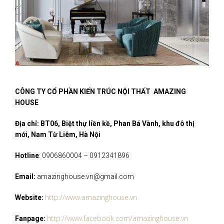
CÔNG TY CỔ PHẦN KIẾN TRÚC NỘI THẤT AMAZING
HOUSE
Địa chỉ: BT06, Biệt thự liền kề, Phan Bá Vành, khu đô thị
mới, Nam Từ Liêm, Hà Nội
Hotline
: 0906860004 – 0912341896
Email:
amazinghouse.vn@gmail.com
http://www.amazinghouse.vn
Website:
http://www.facebook.com/amazinghouse.vn
Fanpage: