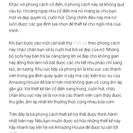
Khác với phong cách cổ điển, ở phong cách này sẽ không quá
cầu kỳ, choáng ngợp như cổ điển mà nó mang lại cho bạn
một vẻ đẹp quyến rũ, cuốn hút. Cũng chính điều này mà nó
luôn được các gia đình lựa chọn để thiết kế cho ngôi nhà của
mình.
thiết kế
Khi bạn bước vào một căn biệt thự
theo phong cách
này chắc chắn bạn sẽ bị cuốn hút bởi vẻ đẹp của nó. Những
bộ sofa hay bàn trà lại càng tăng lên vẻ đẹp cho không gian
này đồng thời làm nổi bật được các chi tiết như phào chỉ sang
tạo, ấn tượng. Khu vực bếp và phòng ăn là khu vực các thành
viên trong gia đình quay quần vì vậy mà các kiến trúc sư của
Amazing House đã bài trí nên một không gian vô cùng ấm áp,
gần gũi. Với thiết kế tân cổ điển sang trọng, cuốn hút, chắc
chắn khu vực này sẽ là nơi mà các thành viên cảm thấy được
thư giãn, ấm áp nhất khi thưởng thức cùng nhau bữa cơm.
Trên đây là ba phong cách thiết kế nội thất được thịnh hành
nhất hiện nay. Nếu bạn muốn được sở hữu những thiết kế này
hãy nhanh tay liên hệ với Amazing House để được tư vấn tốt