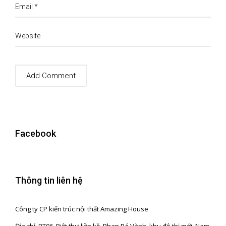
Email
*
Website
Facebook
Thông tin liên hệ
Công ty CP kiến trúc nội thất Amazing House
Địa chỉ: BT06, Biệt thự liền kề, Phan Bá Vành, khu đô thị mới, Nam