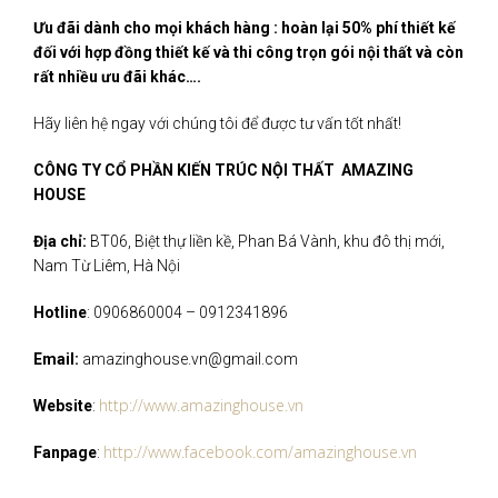
Ưu đãi dành cho mọi khách hàng : hoàn lại 50% phí thiết kế
đối với hợp đồng thiết kế và thi công trọn gói nội thất và còn
rất nhiều ưu đãi khác….
Hãy liên hệ ngay với chúng tôi để được tư vấn tốt nhất!
CÔNG TY CỔ PHẦN KIẾN TRÚC NỘI THẤT AMAZING
HOUSE
Địa chỉ:
BT06, Biệt thự liền kề, Phan Bá Vành, khu đô thị mới,
Nam Từ Liêm, Hà Nội
Hotline
: 0906860004 – 0912341896
Email:
amazinghouse.vn@gmail.com
http://www.amazinghouse.vn
Website
:
http://www.facebook.com/amazinghouse.vn
Fanpage
: