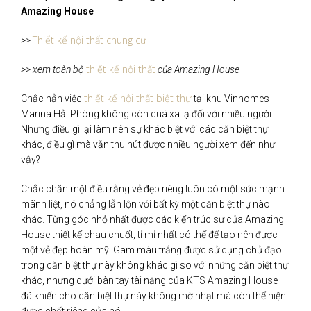
Amazing House
Thiết kế nội thất chung cư
>>
thiết kế nội thất
>> xem toàn bộ
của Amazing House
thiết kế nội thất biệt thự
Chắc hẳn việc
tại khu Vinhomes
Marina Hải Phòng không còn quá xa lạ đối với nhiều người.
Nhưng điều gì lại làm nên sự khác biệt với các căn biệt thự
khác, điều gì mà vẫn thu hút được nhiều người xem đến như
vậy?
Chắc chắn một điều rằng vẻ đẹp riêng luôn có một sức mạnh
mãnh liệt, nó chẳng lẫn lộn với bất kỳ một căn biệt thự nào
khác. Từng góc nhỏ nhất được các kiến trúc sư của Amazing
House thiết kế chau chuốt, tỉ mỉ nhất có thể để tạo nên được
một vẻ đẹp hoàn mỹ. Gam màu trắng được sử dụng chủ đạo
trong căn biệt thự này không khác gì so với những căn biệt thự
khác, nhưng dưới bàn tay tài năng của KTS Amazing House
đã khiến cho căn biệt thự này không mờ nhạt mà còn thể hiện