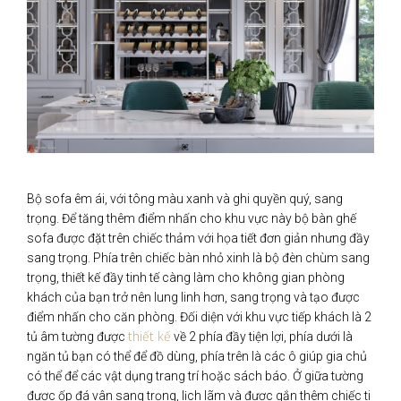
Bộ sofa êm ái, với tông màu xanh và ghi quyền quý, sang
trọng. Để tăng thêm điểm nhấn cho khu vực này bộ bàn ghế
sofa được đặt trên chiếc thảm với họa tiết đơn giản nhưng đầy
sang trọng. Phía trên chiếc bàn nhỏ xinh là bộ đèn chùm sang
trọng, thiết kế đầy tinh tế càng làm cho không gian phòng
khách của bạn trở nên lung linh hơn, sang trọng và tạo được
điểm nhấn cho căn phòng. Đối diện với khu vực tiếp khách là 2
thiết kế
tủ âm tường được
về 2 phía đầy tiện lợi, phía dưới là
ngăn tủ bạn có thể để đồ dùng, phía trên là các ô giúp gia chủ
có thể để các vật dụng trang trí hoặc sách báo. Ở giữa tường
được ốp đá vân sang trọng, lịch lãm và được gắn thêm chiếc ti