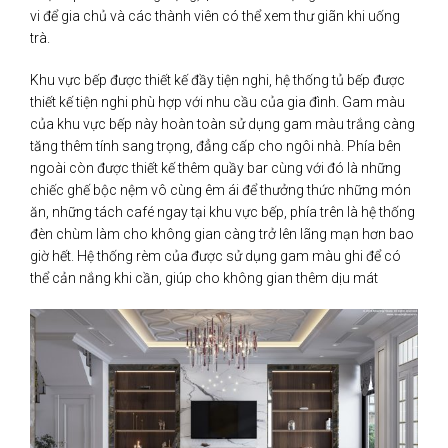
vi để gia chủ và các thành viên có thể xem thư giãn khi uống
trà.
Khu vực bếp được thiết kế đầy tiện nghi, hệ thống tủ bếp được
thiết kế tiện nghi phù hợp với nhu cầu của gia đình. Gam màu
của khu vực bếp này hoàn toàn sử dụng gam màu trắng càng
tăng thêm tính sang trọng, đẳng cấp cho ngôi nhà. Phía bên
ngoài còn được thiết kế thêm quầy bar cùng với đó là những
chiếc ghế bộc nệm vô cùng êm ái để thưởng thức những món
ăn, những tách café ngay tại khu vực bếp, phía trên là hệ thống
đèn chùm làm cho không gian càng trở lên lãng mạn hơn bao
giờ hết. Hệ thống rèm của được sử dụng gam màu ghi để có
thể cản nắng khi cần, giúp cho không gian thêm dịu mát