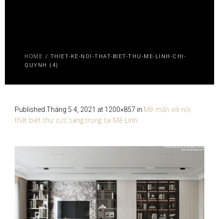
HOME
/
THIET-KE-NOI-THAT-BIET-THU-ME-LINH-CHI-
QUYNH (4)
Mê mẩn với nội
Published
Tháng 5 4, 2021
at 1200×857 in
thất biệt thự cực sang trọng tại Mê Linh
.