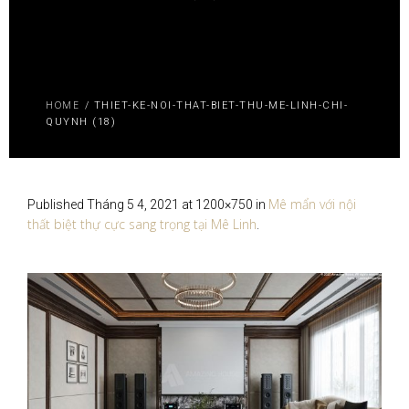
HOME
/
THIET-KE-NOI-THAT-BIET-THU-ME-LINH-CHI-
QUYNH (18)
Mê mẩn với nội
Published
Tháng 5 4, 2021
at 1200×750 in
thất biệt thự cực sang trọng tại Mê Linh
.