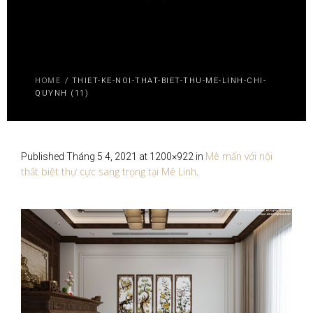
HOME
/
THIET-KE-NOI-THAT-BIET-THU-ME-LINH-CHI-
QUYNH (11)
Mê mẩn với nội
Published
Tháng 5 4, 2021
at 1200×922 in
thất biệt thự cực sang trọng tại Mê Linh
.