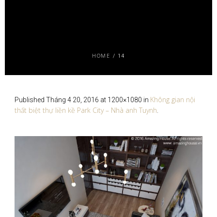
HOME
/
14
Không gian nội
Published
Tháng 4 20, 2016
at 1200×1080 in
thất biệt thự liền kề Park City – Nhà anh Tuynh
.